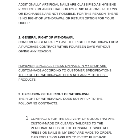
ADDITIONALLY, ARTIFICIAL NAILS ARE CLASSIFIED AS HYGIENE 
PRODUCTS, MEANING THAT FOR HYGIENIC REASONS, RETURNS 
OR EXCHANGES ARE NOT POSSIBLE. FOR THIS REASON, THERE 
IS NO RIGHT OF WITHDRAWAL OR RETURN OPTION FOR YOUR 
ORDER.
2. GENERAL RIGHT OF WITHDRAWAL
CONSUMERS GENERALLY HAVE THE RIGHT TO WITHDRAW FROM 
A PURCHASE CONTRACT WITHIN FOURTEEN DAYS WITHOUT 
GIVING ANY REASON.
HOWEVER, SINCE ALL PRESS-ON NAILS IN MY SHOP ARE 
CUSTOM-MADE ACCORDING TO CUSTOMER SPECIFICATIONS, 
THE RIGHT OF WITHDRAWAL DOES NOT APPLY TO THESE 
PRODUCTS.
3. EXCLUSION OF THE RIGHT OF WITHDRAWAL
THE RIGHT OF WITHDRAWAL DOES NOT APPLY TO THE 
FOLLOWING CONTRACTS:
CONTRACTS FOR THE DELIVERY OF GOODS THAT ARE 
CUSTOM-MADE OR CLEARLY TAILORED TO THE 
PERSONAL NEEDS OF THE CONSUMER. SINCE ALL 
PRESS-ON NAILS IN MY SHOP ARE MADE TO ORDER, 
THIS EXCLUSION APPLIES TO EVERY PURCHASE.