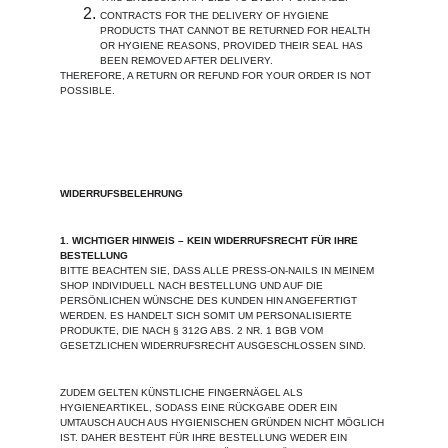
CONTRACTS FOR THE DELIVERY OF HYGIENE 
PRODUCTS THAT CANNOT BE RETURNED FOR HEALTH 
OR HYGIENE REASONS, PROVIDED THEIR SEAL HAS 
BEEN REMOVED AFTER DELIVERY.
THEREFORE, A RETURN OR REFUND FOR YOUR ORDER IS NOT 
POSSIBLE.
WIDERRUFSBELEHRUNG
1. WICHTIGER HINWEIS – KEIN WIDERRUFSRECHT FÜR IHRE 
BESTELLUNG
BITTE BEACHTEN SIE, DASS ALLE PRESS-ON-NAILS IN MEINEM 
SHOP INDIVIDUELL NACH BESTELLUNG UND AUF DIE 
PERSÖNLICHEN WÜNSCHE DES KUNDEN HIN ANGEFERTIGT 
WERDEN. ES HANDELT SICH SOMIT UM PERSONALISIERTE 
PRODUKTE, DIE NACH § 312G ABS. 2 NR. 1 BGB VOM 
GESETZLICHEN WIDERRUFSRECHT AUSGESCHLOSSEN SIND.
ZUDEM GELTEN KÜNSTLICHE FINGERNÄGEL ALS 
HYGIENEARTIKEL, SODASS EINE RÜCKGABE ODER EIN 
UMTAUSCH AUCH AUS HYGIENISCHEN GRÜNDEN NICHT MÖGLICH 
IST. DAHER BESTEHT FÜR IHRE BESTELLUNG WEDER EIN 