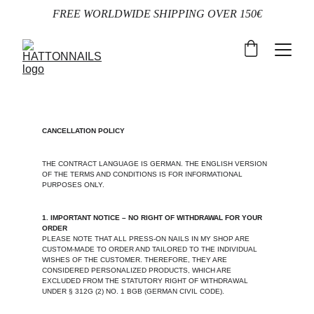
FREE WORLDWIDE SHIPPING OVER 150€
CANCELLATION POLICY
THE CONTRACT LANGUAGE IS GERMAN. THE ENGLISH VERSION 
OF THE TERMS AND CONDITIONS IS FOR INFORMATIONAL 
PURPOSES ONLY.
1. IMPORTANT NOTICE – NO RIGHT OF WITHDRAWAL FOR YOUR 
ORDER
PLEASE NOTE THAT ALL PRESS-ON NAILS IN MY SHOP ARE 
CUSTOM-MADE TO ORDER AND TAILORED TO THE INDIVIDUAL 
WISHES OF THE CUSTOMER. THEREFORE, THEY ARE 
CONSIDERED PERSONALIZED PRODUCTS, WHICH ARE 
EXCLUDED FROM THE STATUTORY RIGHT OF WITHDRAWAL 
UNDER § 312G (2) NO. 1 BGB (GERMAN CIVIL CODE).