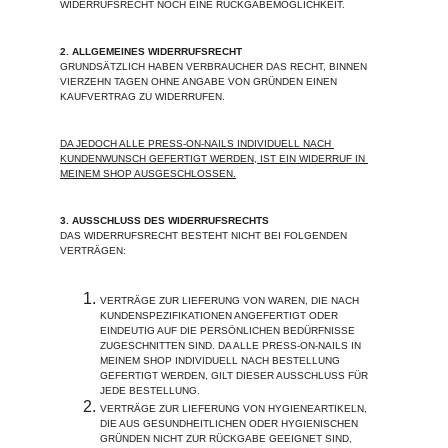
WIDERRUFSRECHT NOCH EINE RÜCKGABEMÖGLICHKEIT.
2. ALLGEMEINES WIDERRUFSRECHT
GRUNDSÄTZLICH HABEN VERBRAUCHER DAS RECHT, BINNEN 
VIERZEHN TAGEN OHNE ANGABE VON GRÜNDEN EINEN 
KAUFVERTRAG ZU WIDERRUFEN.
DA JEDOCH ALLE PRESS-ON-NAILS INDIVIDUELL NACH 
KUNDENWUNSCH GEFERTIGT WERDEN, IST EIN WIDERRUF IN 
MEINEM SHOP AUSGESCHLOSSEN.
3. AUSSCHLUSS DES WIDERRUFSRECHTS
DAS WIDERRUFSRECHT BESTEHT NICHT BEI FOLGENDEN 
VERTRÄGEN:
VERTRÄGE ZUR LIEFERUNG VON WAREN, DIE NACH 
KUNDENSPEZIFIKATIONEN ANGEFERTIGT ODER 
EINDEUTIG AUF DIE PERSÖNLICHEN BEDÜRFNISSE 
ZUGESCHNITTEN SIND. DA ALLE PRESS-ON-NAILS IN 
MEINEM SHOP INDIVIDUELL NACH BESTELLUNG 
GEFERTIGT WERDEN, GILT DIESER AUSSCHLUSS FÜR 
JEDE BESTELLUNG.
VERTRÄGE ZUR LIEFERUNG VON HYGIENEARTIKELN, 
DIE AUS GESUNDHEITLICHEN ODER HYGIENISCHEN 
GRÜNDEN NICHT ZUR RÜCKGABE GEEIGNET SIND, 